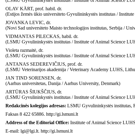
(LSMU Gyvulininkystės institutas / Institute of Animal Science LU
OLAV KÄRT, prof. habil. dr.
(Estijos žemės ūkio universiteto Gyvulininkystės institutas / Institu
JOVANKA LEVIC, dr.
(Novi Sad universiteto Maisto technologijos institutas, Serbija / Uni
VIDMANTAS PILECKAS, habil. dr.
(LSMU Gyvulininkystės institutas / Institute of Animal Science LU
Violeta razmaitė, dr.
(LSMU Gyvulininkystės institutas / Institute of Animal Science LU
ANTANAS SEDEREVIČIUS, prof. dr.
(LSMU Veterinarijos akademija / Veterinary Academy LUHS, Lithu
JAN TIND SORENSEN, dr.
(Aarhus universitetas, Danija / Aarhus University, Denmark)
ARTŪRAS ŠIUKŠČIUS, dr.
(LSMU Gyvulininkystės institutas / Institute of Animal Science LU
Redakcinės kolegijos adresas:
LSMU Gyvulininkystės institutas, R.
Faksas 8 422 65886. http://gi.lsmuni.lt
Address of the Editorial Office:
Institute of Animal Science LUHS,
E-mail: lgi@lgi.lt. http://gi.lsmuni.lt