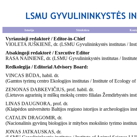
Istorija
Struktūra
Konta
Vyriausioji redaktorė / Editor-in-Chief
VIOLETA JUŠKIENĖ, dr. (LSMU Gyvulininkystės institutas / Insti
Atsakingoji redaktorė / Executive Editor
RASA NAINIENĖ, dr. (LSMU Gyvulininkystės institutas / Institut
Redkolegija / Editorial Advisory Board:
VINCAS BŪDA, habil. dr.
(Gamtos tyrimų centro Ekologijos institutas / Institute of Ecology o
ZENONAS DABKEVIČIUS, prof. habil. dr.
(Lietuvos agrarinių ir miškų mokslų centro filialas Žemdirbystės inst
LINAS DAUGNORA, prof. dr.
(Klaipėdos universiteto Baltijos regiono istorijos ir archeologijos in
CATALIN DRAGOMIR, dr.
(Nacionalinis gyvūnų biologijos ir mitybos mokslinio tyrimo instit
JONAS JATKAUSKAS, dr.