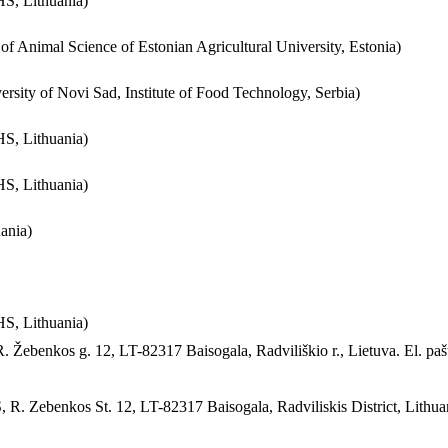
HS, Lithuania)
te of Animal Science of Estonian Agricultural University, Estonia)
versity of Novi Sad, Institute of Food Technology, Serbia)
HS, Lithuania)
HS, Lithuania)
ania)
HS, Lithuania)
 Žebenkos g. 12, LT-82317 Baisogala, Radviliškio r., Lietuva. El. pašta
 R. Zebenkos St. 12, LT-82317 Baisogala, Radviliskis District, Lithu